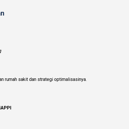
an
g
n rumah sakit dan strategi optimalisasinya.
 MAPPI