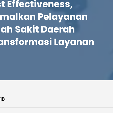
t Effectiveness,
imalkan Pelayanan
ah Sakit Daerah
ansformasi Layanan
WIB