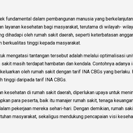
ek fundamental dalam pembangunan manusia yang berkelanjutan.
n layanan kesehatan bagi masyarakat, terutama di wilayah- wilay
g dihadapi oleh rumah sakit daerah, seperti keterbatasan anggar
n berkualitas tinggi kepada masyarakat.
k mengatasi tantangan tersebut adalah melalui optimalisasi unit
h sakit masih terdapat hambatan dan kendala. Contohnya adanya
keluarkan oleh rumah sakit dengan tarif INA CBGs yang berlaku
bih tinggi daripada tarif INA CBGs.
kesehatan di rumah sakit daerah, diperlukan upaya untuk mening
harapkan para peserta, baik itu manajer rumah sakit, tenaga keua
lam pekerjaan mereka sehari-hari. Dengan demikian, rumah sakit 
butuhan masyarakat, sekaligus mendukung pencapaian visi kesehat