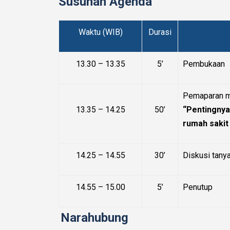
Susunan Agenda
Waktu (WIB)
Durasi
13.30 – 13.35
5’
Pembukaan
Pemaparan ma
13.35 – 14.25
50’
“Pentingnya
rumah sakit
14.25 – 14.55
30’
Diskusi tany
14.55 – 15.00
5’
Penutup
Narahubung