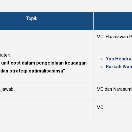
Topik
MC:
Husniawan P
teri:
Yos Hendra,
 unit cost dalam pengelolaan keuangan
Barkah Wahy
 dan strategi
optimalisasinya”
a jawab
MC dan Narasum
MC