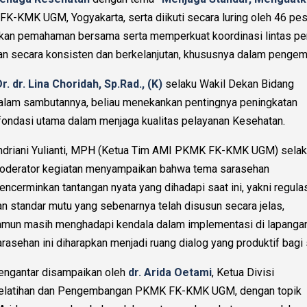
8 FK-KMK UGM, Yogyakarta, serta diikuti secara luring oleh 46 p
udkan pemahaman bersama serta memperkuat koordinasi lintas 
tan secara konsisten dan berkelanjutan, khususnya dalam peng
r. dr. Lina Choridah, Sp.Rad., (K)
selaku Wakil Dekan Bidang
am sambutannya, beliau menekankan pentingnya peningkatan
ondasi utama dalam menjaga kualitas pelayanan Kesehatan.
ndriani Yulianti, MPH (Ketua Tim AMI PKMK FK-KMK UGM) sela
oderator kegiatan menyampaikan bahwa tema sarasehan
encerminkan tantangan nyata yang dihadapi saat ini, yakni regula
an standar mutu yang sebenarnya telah disusun secara jelas,
amun masih menghadapi kendala dalam implementasi di lapangan
arasehan ini diharapkan menjadi ruang dialog yang produktif bag
engantar disampaikan oleh
dr. Arida Oetami
, Ketua Divisi
elatihan dan Pengembangan PKMK FK-KMK UGM, dengan topik