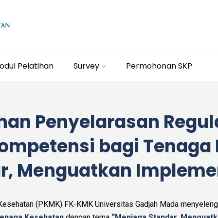
odul Pelatihan
Survey
Permohonan SKP
han Penyelarasan Regul
mpetensi bagi Tenaga 
r, Menguatkan Impleme
Kesehatan (PKMK) FK-KMK Universitas Gadjah Mada menyeleng
Tenaga Kesehatan
dengan tema
“Menjaga Standar, Menguatk