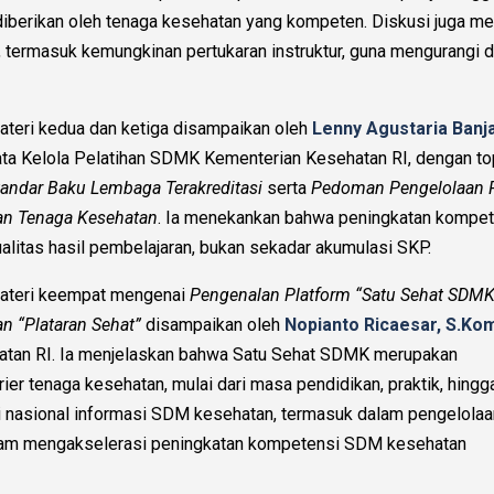
diberikan oleh tenaga kesehatan yang kompeten. Diskusi juga m
n, termasuk kemungkinan pertukaran instruktur, guna mengurangi 
ateri kedua dan ketiga disampaikan oleh
Lenny Agustaria Banja
ata Kelola Pelatihan SDMK Kementerian Kesehatan RI, dengan t
tandar Baku Lembaga Terakreditasi
serta
Pedoman Pengelolaan 
an Tenaga Kesehatan
. Ia menekankan bahwa peningkatan kompe
ualitas hasil pembelajaran, bukan sekadar akumulasi SKP.
ateri keempat mengenai
Pengenalan Platform “Satu Sehat SDMK
an “Plataran Sehat”
disampaikan oleh
Nopianto Ricaesar, S.Ko
hatan RI. Ia menjelaskan bahwa Satu Sehat SDMK merupakan
ier tenaga kesehatan, mulai dari masa pendidikan, praktik, hingg
asi nasional informasi SDM kesehatan, termasuk dalam pengelolaa
dalam mengakselerasi peningkatan kompetensi SDM kesehatan