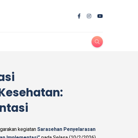
asi
Kesehatan:
ntasi
garakan kegiatan
Sarasehan Penyelarasan
an Implementasi”
pada Selasa (10/2/2026).