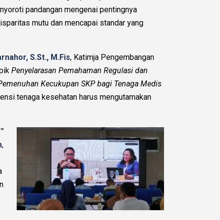
enyoroti pandangan mengenai pentingnya
disparitas mutu dan mencapai standar yang
rnahor, S.St., M.Fis
, Katimja Pengembangan
opik
Penyelarasan Pemahaman Regulasi dan
Pemenuhan Kecukupan SKP bagi Tenaga Medis
tensi tenaga kesehatan harus mengutamakan
”
m
,
a
n