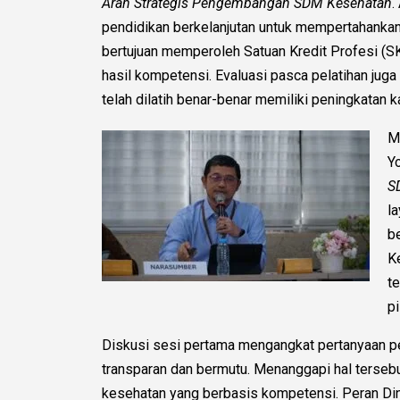
Arah Strategis Pengembangan SDM Kesehatan
.
pendidikan berkelanjutan untuk mempertahanka
bertujuan memperoleh Satuan Kredit Profesi (SK
hasil kompetensi. Evaluasi pasca pelatihan ju
telah dilatih benar-benar memiliki peningkatan k
M
Y
S
l
b
K
t
pi
Diskusi sesi pertama mengangkat pertanyaan pe
transparan dan bermutu. Menanggapi hal terse
kesehatan yang berbasis kompetensi. Peran Di