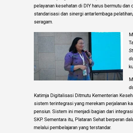
pelayanan kesehatan di DIY harus bermutu dan 
standarisasi dan sinergi antarlembaga pelatiha
seragam.
M
T
S
d
k
M
d
Katimja Digitalisasi Ditmutu Kementerian Kese
sistem terintegrasi yang merekam perjalanan kar
pensiun. Sistem ini menjadi bagian dari integr
SKP. Sementara itu, Plataran Sehat berperan 
melalui pembelajaran yang terstandar.