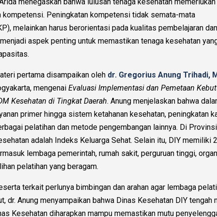
 Arida menegaskan bahwa lulusan tenaga kesehatan memerlukan
n kompetensi. Peningkatan kompetensi tidak semata-mata
P), melainkan harus berorientasi pada kualitas pembelajaran da
ga menjadi aspek penting untuk memastikan tenaga kesehatan yan
apasitas.
ateri pertama disampaikan oleh
dr. Gregorius Anung Trihadi,
ogyakarta, mengenai
Evaluasi Implementasi dan Pemetaan Kebut
DM Kesehatan di Tingkat Daerah
. Anung menjelaskan bahwa dalam
ayanan primer hingga sistem ketahanan kesehatan, peningkatan k
erbagai pelatihan dan metode pengembangan lainnya. Di Provinsi D
esehatan adalah Indeks Keluarga Sehat. Selain itu, DIY memiliki 
ermasuk lembaga pemerintah, rumah sakit, perguruan tinggi, orga
lihan pelatihan yang beragam.
serta terkait perlunya bimbingan dan arahan agar lembaga pela
but, dr. Anung menyampaikan bahwa Dinas Kesehatan DIY tengah
nas Kesehatan diharapkan mampu memastikan mutu penyelenggar