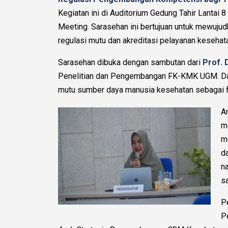
Kegiatan ini di Auditorium Gedung Tahir Lantai 
Meeting. Sarasehan ini bertujuan untuk mewuj
regulasi mutu dan akreditasi pelayanan keseha
Sarasehan dibuka dengan sambutan dari
Prof. D
Penelitian dan Pengembangan FK-KMK UGM. Dal
mutu sumber daya manusia kesehatan sebagai f
A
m
m
d
n
s
P
P