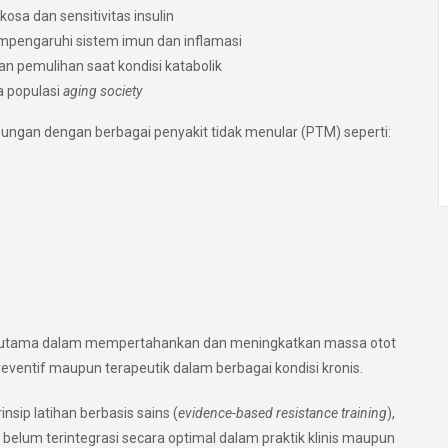
kosa dan sensitivitas insulin
pengaruhi sistem imun dan inflamasi
n pemulihan saat kondisi katabolik
a populasi
aging society
ubungan dengan berbagai penyakit tidak menular (PTM) seperti:
si utama dalam mempertahankan dan meningkatkan massa otot
eventif maupun terapeutik dalam berbagai kondisi kronis.
sip latihan berbasis sains (
evidence-based resistance training
),
belum terintegrasi secara optimal dalam praktik klinis maupun