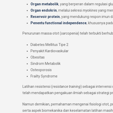
Organ metabolik
, yang berperan dalam regulasi glu
Organ endokrin
, melalui sekresi
myokines
yang mem
Reservoir protein
, yang mendukung respon imun da
Penentu functional independence
, khususnya pad
Penurunan massa otot (
sarcopenia
) telah terbukti berh
Diabetes Mellitus Tipe 2
Penyakit Kardiovaskular
Obesitas
Sindrom Metabolik
Osteoporosis
Frailty Syndrome
Latihan resistensi (
resistance training
) sebagai interven
telah mendapatkan pengakuan ilmiah sebagai strategi pr
Namun demikian, pemahaman mengenai fisiologi otot, prin
serta aspek biomekanika dan keselamatan latihan masih 