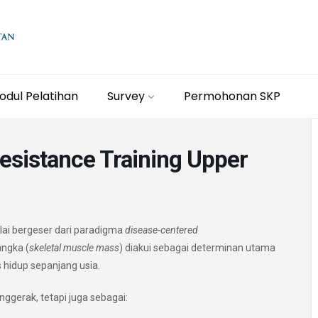
odul Pelatihan
Survey
Permohonan SKP
Resistance Training Upper
lai bergeser dari paradigma
disease-centered
angka (
skeletal muscle mass
) diakui sebagai determinan utama
s hidup sepanjang usia.
nggerak, tetapi juga sebagai: