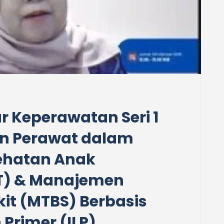
r Keperawatan Seri 1
n Perawat dalam
ehatan Anak
AT) & Manajemen
kit (MTBS) Berbasis
 Primer (ILP)